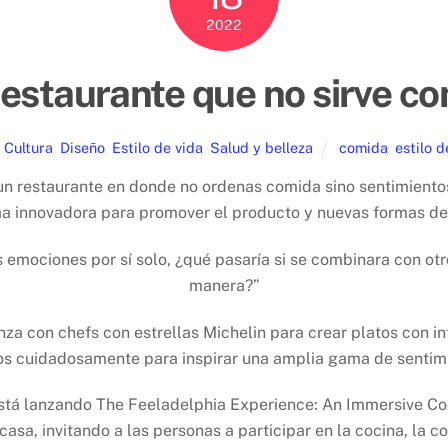
2022
restaurante que no sirve c
Cultura
,
Diseño
,
Estilo de vida
,
Salud y belleza
comida
,
estilo d
n restaurante en donde no ordenas comida sino sentimientos,
a innovadora para promover el producto y nuevas formas de
ras emociones por sí solo, ¿qué pasaría si se combinara con o
manera?”
nza con chefs con estrellas Michelin para crear platos con in
s cuidadosamente para inspirar una amplia gama de sentim
tá lanzando The Feeladelphia Experience: An Immersive Cook
asa, invitando a las personas a participar en la cocina, la c