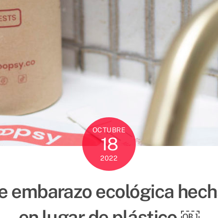
OCTUBRE
18
2022
de embarazo ecológica hech
en lugar de plástico.￼