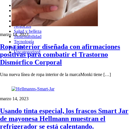
Cultura
Diseño
Diversidad
Estilo de vida
Negocios
Salud y belleza
marzo 14, 2023
Sustentabilidad
Tecnología
Ropa interior diseñada con afirmaciones
Todo
Uncategorized
positivas para combatir el Trastorno
Dismórfico Corporal
Una nueva línea de ropa interior de la marcaMonki tiene […]
marzo 14, 2023
Usando tinta especial, los frascos Smart Jar
de mayonesa Hellmann muestran el
refrigerador se está calentando.