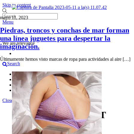
Skip to content
mayo 11, 2023
Menu
Piedras, troncos y conchas de mar forman
una línea juguetes para despertar la
We are relevance
imaginación.
Últimamente hemos visto marcas de ropa para actividades al aire […]
Search
Home
Work
Blog
Contact us
Close Menu
STAY RELEVANT
Never cease to understand the world